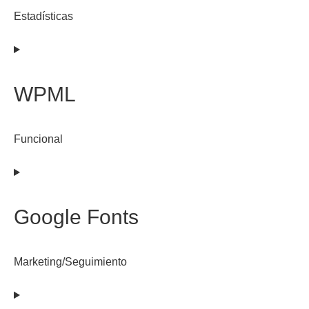
Estadísticas
Consent
to
service
WPML
jetpack
Funcional
Consent
to
service
Google Fonts
wpml
Marketing/Seguimiento
Consent