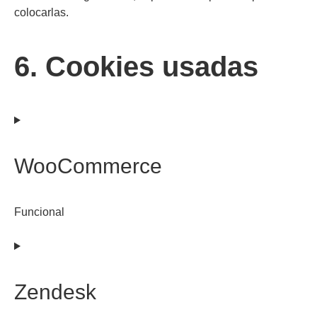
colocarlas.
6. Cookies usadas
WooCommerce
Funcional
Consent
to
service
Zendesk
woocommerce