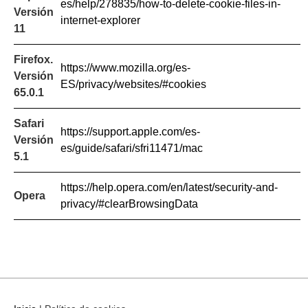
es/help/278835/how-to-delete-cookie-files-in-
Versión
internet-explorer
11
Firefox.
https://www.mozilla.org/es-
Versión
ES/privacy/websites/#cookies
65.0.1
Safari
https://support.apple.com/es-
Versión
es/guide/safari/sfri11471/mac
5.1
https://help.opera.com/en/latest/security-and-
Opera
privacy/#clearBrowsingData