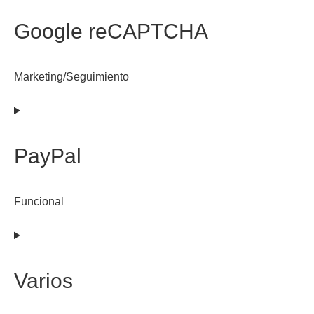
to
service
Google reCAPTCHA
google-
fonts
Marketing/Seguimiento
Consent
to
service
PayPal
google-
recaptcha
Funcional
Consent
to
service
Varios
paypal