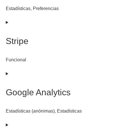
Estadísticas, Preferencias
Consent
to
service
Stripe
zendesk
Funcional
Consent
to
service
Google Analytics
stripe
Estadísticas (anónimas), Estadísticas
Consent