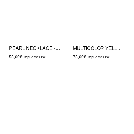
PEARL NECKLACE · S COLOR 4
MULTICOLOR YELLOW
55,00
€
75,00
€
Impuestos incl.
Impuestos incl.