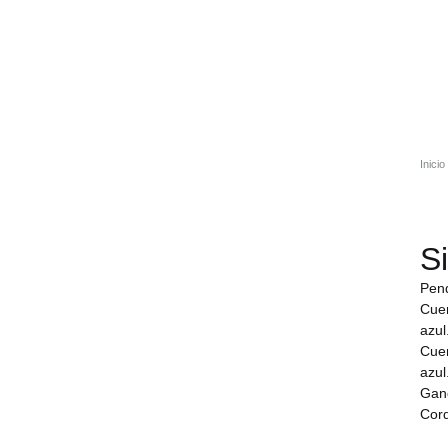
Inicio
S
Pend
Cuen
azul
Cuen
azul
Ganc
Cord