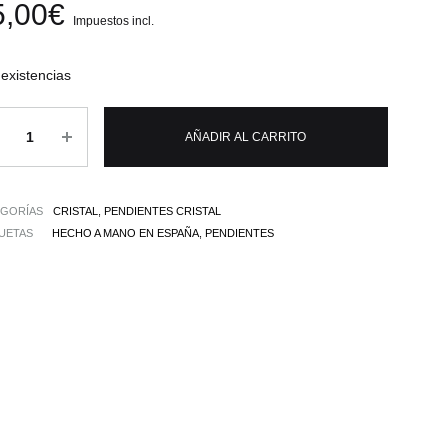
5,00
€
Impuestos incl.
existencias
tidad
AÑADIR AL CARRITO
EGORÍAS
CRISTAL
,
PENDIENTES CRISTAL
UETAS
HECHO A MANO EN ESPAÑA
,
PENDIENTES