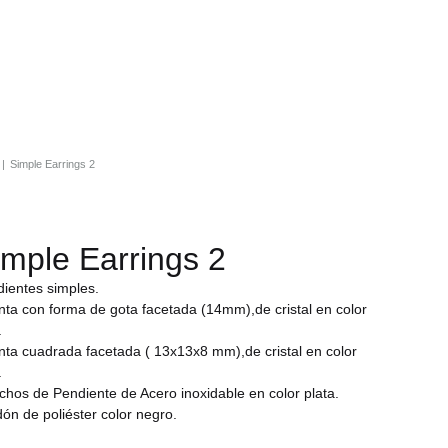
|
Simple Earrings 2
imple Earrings 2
ientes simples.
ta con forma de gota facetada (14mm),de cristal en color
.
ta cuadrada facetada ( 13x13x8 mm),de cristal en color
.
hos de Pendiente de Acero inoxidable en color plata.
ón de poliéster color negro.